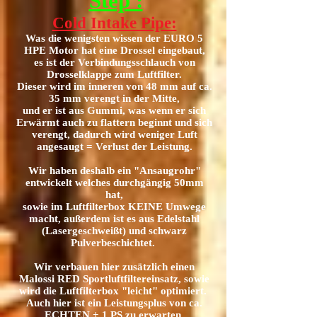
Step :
Cold Intake Pipe:
Was die wenigsten wissen der EURO 5
HPE Motor hat eine Drossel eingebaut,
es ist der Verbindungsschlauch von
Drosselklappe zum Luftfilter.
Dieser wird im inneren von 48 mm auf ca.
35 mm verengt in der Mitte,
und er ist aus Gummi, was wenn er sich
Erwärmt auch zu flattern beginnt und sich
verengt, dadurch wird weniger Luft
angesaugt = Verlust der Leistung.
Wir haben deshalb ein "Ansaugrohr"
entwickelt welches durchgängig 50mm
hat,
sowie im Luftfilterbox KEINE Umwege
macht,
außerdem ist es aus Edelstahl
(Lasergeschweißt)
und schwarz
Pulverbeschichtet.
Wir verbauen hier zusätzlich einen
Malossi RED Sportluftfiltereinsatz, sowie
wird die Luftfilterbox "leicht" optimiert.
Auch hier ist ein Leistungsplus von ca.
ECHTEN +
1 P
S zu erwarten,