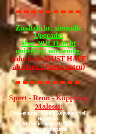
Zusätzliche, sinnvolle
Upgrades
aber NOCH nicht
unbedingt notwendig,
jedoch ein MUST HAVE
ab Stage 2 (siehe unten)
Sport - Renn - Kupplung
Malossi:
Preis-günstige Racing Kupplung, voll
einstellbar.
Mit Sintermetall-Belägen,
feingewuchtet,usw.