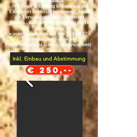
Top Qualität.
Mit dieser Kupplung können wir die
Einkuppel-Drehzahl bestimmen, durch
die Verwendung versch. härteren
Federn - und dem Öffnungsweg durch
Vorspannung,
was sich wiederum
auf den "START" -
Beschleunigung - auswirkt.
I
nkl. verstärkter Glocke (feingewuchtet)
Inkl. Einbau und Abstimmung
€ 250,--