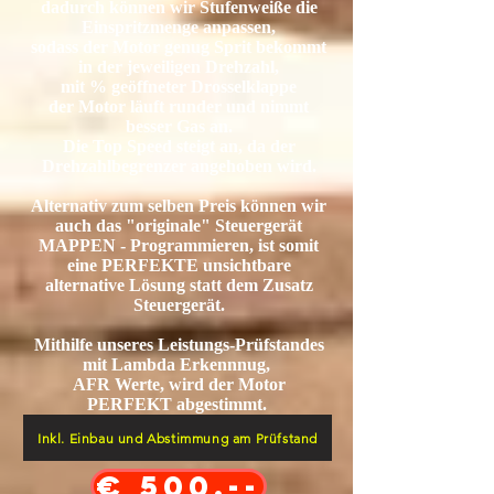
dadurch können wir Stufenweiße die
Einspritzmenge anpassen,
sodass der Motor genug Sprit bekommt
in der jeweiligen Drehzahl,
mit % geöffneter Drosselklappe
der Motor läuft runder und nimmt
besser Gas an.
Die Top Speed steigt an, da der
Drehzahlbegrenzer angehoben wird.
Alternativ zum selben Preis können wir
auch das "originale" Steuergerät
MAPPEN - Programmieren, ist somit
eine PERFEKTE unsichtbare
alternative Lösung statt dem Zusatz
Steuergerät.
Mithilfe unseres Leistungs-Prüfstandes
mit Lambda Erkennnug,
AFR Werte, wird der Motor
PERFEKT abgestimmt.
Inkl. Einbau und Abstimmung am Prüfstand
€ 500,--