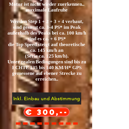
Motor ist nicht wieder zuerkennen..
maximale Laufruhe
Werden Step 1 + 2 + 3 + 4 verbaut,
sind gesamt ca. 3-4 PS* im Peak
außerhalb des Peaks bei ca. 100 km/h
sind es ca. + 6 PS*
die Top Speed steigt auf theoretische
ca. 145 km/h an
(Serie ca. 125 km/h).
Unter realen Bedingungen sind bis zu
ECHTE 135 bis 140 KM/H* GPS
gemessene auf ebener Strecke zu
erreichen..
Inkl. Einbau und Abstimmung
€ 300,--