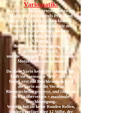
Variomatik
:
Da wir alle Varios getestet haben am
Markt und auch mittels Prüfstand
diverse Vergleiche ziehen können,
können wir bestätigen d
as wir mit
dieser Vario und einer kleinen
Nachbearbeitung die GRÖSSTE
Leistung,
die beste Beschleunigung, den
größten Top Speed,
und die "ruhigste" Laufruhe aus dem
Motor entlocken können.
Da diese Vario keine Verzahnung hat,
läuft sie sozusagen "leer" mit im
Stand, erst mit Beschleunigen wir
d
die Vario auf die Vordere
Riemenscheibe gepresst, und fängt an
sich zu übersetzen = maximale
Beschleunigung.
Weiters hat sie keine Runden Rollen,
sondern verfügt über 12 Stifte, der