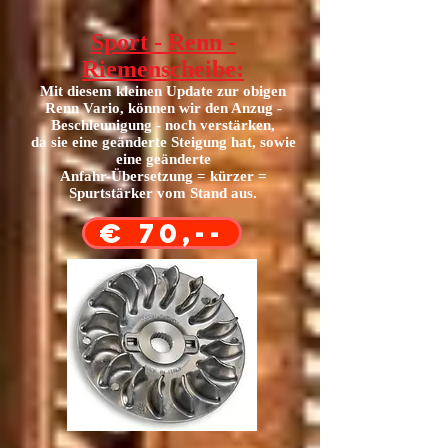
Sport - Renn -
Riemenscheibe
:
Mit diesem kleinen Update zur obigen
Renn Vario, können wir den Anzug -
Beschleunigung - noch verstärken,
da sie eine geänderte Steigung hat, sowie
eine geänderte
Anfahr-Übersetzung = kürzer =
Spurtstärker vom Stand aus.
€ 70,--