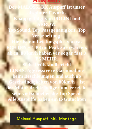
D
er MALOSSI RX Auspuff ist unser
absoluter Favorit.
Knapp gefolgt von POLINI und
ARROW.
Top Sound, Top Passgenauigkeit, Top
Verarbeitung.
Hier ist ein Leistungsplu
s von ca.
ECHTEN +
1 P
S
im Peak zu erwarten,
ab ca. 80 km/h haben wir sogar fast 3
PS MEHR.
Siehe Prüfstandbericht
LINKS.
Aggressivere Gasannahme
beim Beschleunigen und auch ab
Geschwindigkeiten von 80km/h + ist
der Motor drehfreudiger und erreicht
sehr viel schneller die Top Speed.
Alle Auspuffe haben ein E-Gutachten
Malossi Auspuff inkl. Montage