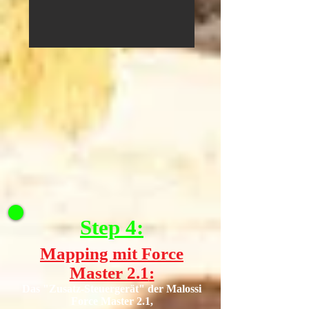
Step 4:
Mapping mit Force
Master 2.1
:
Das "Zusatz-Steuergerät" der Malossi
Force Master 2.1,