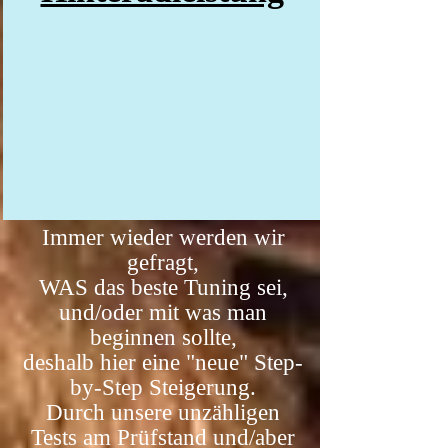
Immer wieder werden wir
gefragt,
WAS das beste Tuning sei,
und/oder mit was man
beginnen sollte,
deshalb hier eine "neue" Step-
by-Step Steigerung.
Durch unsere unzähligen
Tests am Prüfstand und/aber