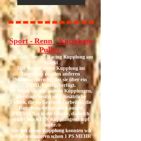
Sport - Renn - Kupplung
Pulley:
Die wohl "beste" Racing Kupplung am
Markt
Der Vorteil dieser Kupplung im
Gegensatz zu allen anderen
Mitbewerbern ist,
das sie über ein
DUAL Prinzip verfügt.
Sie öffnet wie alle andern Kupplungen,
allerdings besitzt sie 3 zusätzliche
Federn, die im Gegensatz arbeiten, die
Kupplungsbeläge nach aussen
PRESSEN = in die Glocke, dadurch
ergibt sich KEIN Kupplungsschlupf
mehr.
Nur mit dieser Kupplung konnten wir
bei Serienmotoren schon 1 PS MEHR