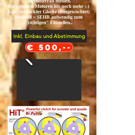
am Hinterrad messen.
Bei getunten Motoren ists noch mehr :-)
I
nkl. verstärkter Glocke (feingewuchtet)
Nachteil = SEHR aufwendig zum
"richtigen" Einstellen..
Inkl. Einbau und Abstimmung
€ 500,--