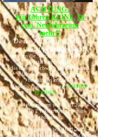
ACHTUNG:
Wir führen KEINE
50
ccm Neufahrzeuge
mehr!!
Da die Abgasvorschriften
so streng geworden sind
wurden die 50ccm Scooter/Mopeds
so stark gedrosselt
das diese so schwach geworden sind
das sie kaum eine Steigung
bewä
ltigen können,
ja sogar in der Steigung "
STEHEN
BLEIBEN
"......
Euro 4 Abgasnorm seit
01.01.2017
-
teils noch 2 Takter, aber sehr stark
gedrosselt.
Euro 5 Abgasnorm seit
01.01.2021
-
nur mehr 4 Takter, die nur mehr ca.