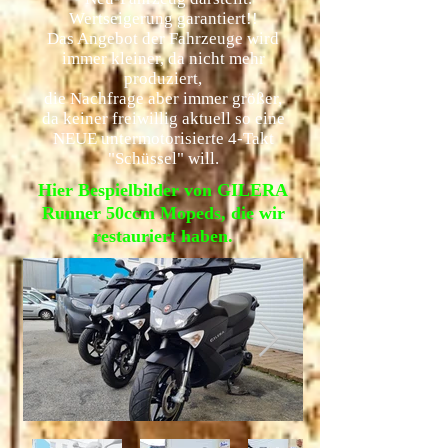
Wertseigerung garantiert!!
Das Angebot der Fahrzeuge wird
immer kleiner, da nicht mehr
produziert,
die Nachfrage aber immer größer,
da keiner freiwillig aktuell so eine
NEUE untermotorisierte 4-Takt
"Schüssel" will.
Hier Bespielbilder von GILERA
Runner 50ccm Mopeds, die wir
restauriert haben.