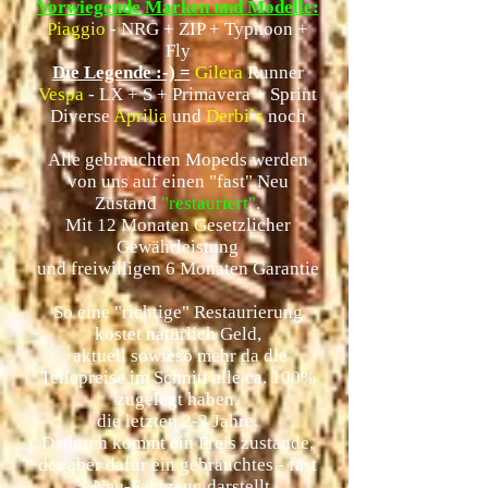
Vorwiegende Marken und Modelle:
Piaggio
- NRG + ZIP + Typhoon +
Fly
Die Legende :-) =
Gilera
Runner
Vespa
- LX + S + Primavera + Sprint
Diverse
Aprilia
und
Derbi`s
noch
Alle gebrauchten Mopeds werden
von uns auf einen "fast" Neu
Zustand
"restauriert"
.
Mit 12 Monaten Gesetzlicher
Gewährleistung
und freiwilligen 6 Monaten Gara
ntie
So eine "richtige" Restaurierung
kostet natürlich Geld,
aktuell sowieso mehr da die
Teilepreise im Schnitt alle ca. 100%
zugelegt haben,
die letzten 2-3 Jahre.
Dadurch kommt ein Preis zustande,
der aber dafür ein gebrauchtes - fast
- Neu-Fahrzeug darstellt.