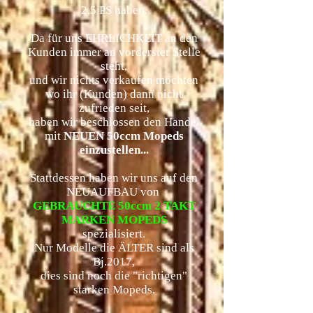
2,5 PS haben.
Da für uns EHRLICHKEIT an den
Kunden immer an vorderster Stelle
steht,
und wir nichts verkaufen möchten
wo ihr (Kunden) dann nicht
zufrieden seit,
haben wir beschlossen den Handel
mit
NEUEN 50ccm Mopeds
einzustellen...
Stattdessen haben wir uns auf den
NEUAUFBAU von
GEBRAUCHTE 50ccm 2 TAKT
MARKEN MOPEDS
spezialisiert.
Nur Modelle die ÄLTER sind als
Bj.2017,
dies sind noch die "richtigen"
starken Mopeds.