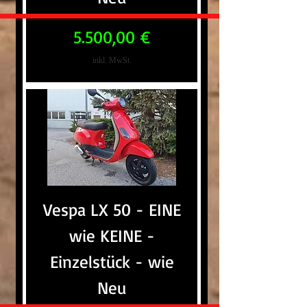
Preis
5.500,00 €
inkl. MwSt.
Vespa LX 50 - EINE
wie KEINE -
Einzelstück - wie
Neu