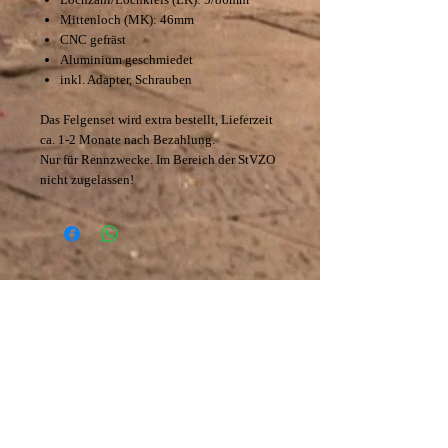
Mittenloch (MK): 46mm
CNC gefräst
Aluminium geschmiedet
inkl. Adapter, Schrauben
Das Felgenset wird extra bestellt, Lieferzeit
ca. 1-2 Monate nach Bezahlung.
Nur für Rennzwecke. Im Bereich der StVZO
nicht zugelassen!
Datenschutz