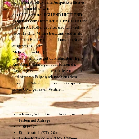
Schon der Anblick beim Auspacken lässt es
einen "sprachlos" werden,
das CNC gefräste HIGH END
HIGH END
Felgenset
vom Hersteller
101 FACTORY
ist
in einer Art Koffer gebettet und will viel
lieber in einer Vitrine bestaunt werden als
den rauen Bedingungen auf unseren Straßen
ausgesetzt zu sein.
Mehr geht nicht :-)
Dennoch sind die gut durchdachten High-
End Aluminiumfelgen zum Fahren da.
Das Felgenset besteht neben der vorderen
und hinteren Felge auch noch aus dem
passenden Adapter, Staubschutzkappe vorne
sowie CNC gefrästen Ventilen.
schwarz, Silber, Gold - eloxiert, weitere
Farben auf Anfrage.
3.00 Ø 12"
Einpresstiefe (ET): 20mm
Lochzahl/Lochkreis (LK): 5/86mm