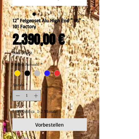
12" Felgenset Alu High End " V6" -
101 Factory
Preis
2.390,00 €
inkl. MwSt.
Farben Auswahl
*
Anzahl
*
Lieferzeit ca. 1-2 Monate
Vorbestellen