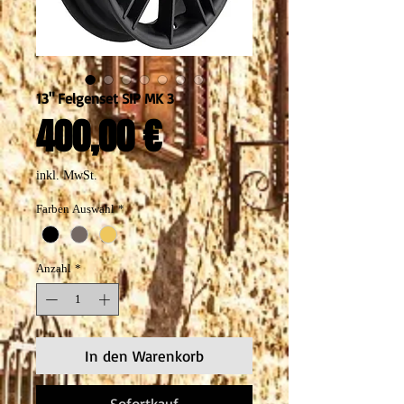
13" Felgenset SIP MK 3
Preis
400,00 €
inkl. MwSt.
Farben Auswahl
*
Anzahl
*
In den Warenkorb
Sofortkauf