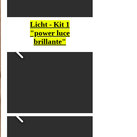
Licht - Kit 1
"power luce
brillante"