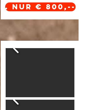
. Nur € 800,--