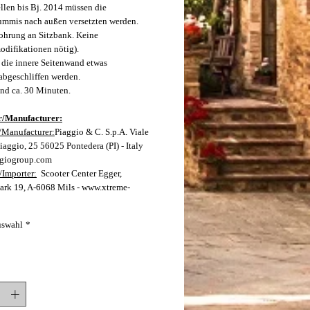
len bis Bj. 2014 müssen die
mmis nach außen versetzten werden.
hrung an Sitzbank. Keine
ifikationen nötig).
 die innere Seitenwand etwas
abgeschliffen werden.
nd ca. 30 Minuten.
r/Manufacturer:
r/Manufacturer:
Piaggio & C. S.p.A. Viale
iaggio, 25 56025 Pontedera (PI) - Italy
giogroup.com
/Importer:
Scooter Center Egger,
rk 19, A-6068 Mils - www.xtreme-
uswahl
*