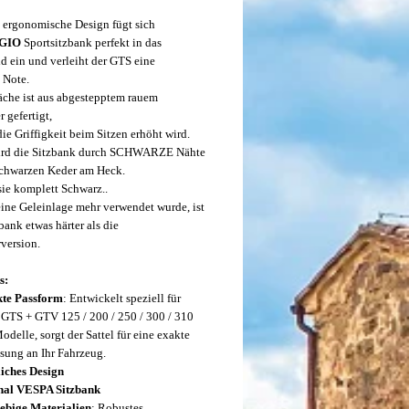
 ergonomische Design fügt sich
GGIO
Sportsitzbank
perfekt in das
d ein und verleiht der GTS eine
 Note.
läche ist aus abgestepptem rauem
 gefertigt,
ie Griffigkeit beim Sitzen erhöht wird.
wird die Sitzbank durch SCHWARZE Nähte
chwarzen Keder am Heck.
sie komplett Schwarz..
eine Geleinlage mehr verwendet wurde, ist
bank etwas härter als die
version.
s:
kte Passform
: Entwickelt speziell für
 GTS + GTV 125 / 200 / 250 / 300 / 310
delle, sorgt der Sattel für eine exakte
sung an Ihr Fahrzeug.
liches Design
nal VESPA Sitzbank
ebige Materialien
: Robustes,