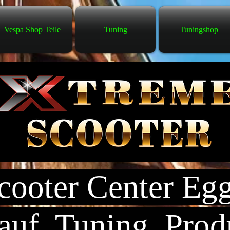
Vespa Shop Teile
Tuning
Tuningshop
ooter Center Eg
uf, Tuning, Prod