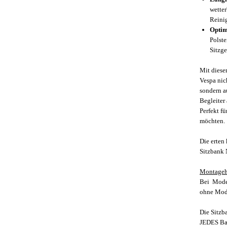
wetter
Reini
Optim
Polst
Sitzge
Mit diese
Vespa nic
sondern 
Begleiter 
Perfekt fü
möchten.
Die erten
Sitzbank 
Montageh
Bei Model
ohne Modi
Die Sitzb
JEDES Bau