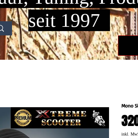
seit 1997
Mono Si
320
inkl. Mw