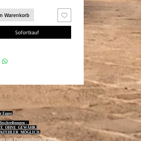
en Warenkorb
Sofortkauf
r Egger.
eschreibungen -
TE OHNE GEWÄHR.
KFEHLER MÖGLICH.
en mit Prüfstandbericht sind