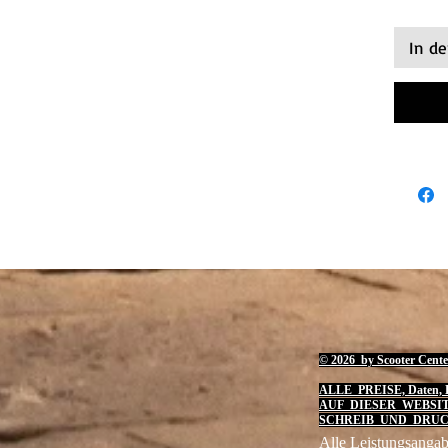
In d
© 2026 by Scooter Cente
ALLE PREISE, Daten, B
AUF DIESER WEBSI
SCHREIB UND DRUC
Alle Leistungsangab