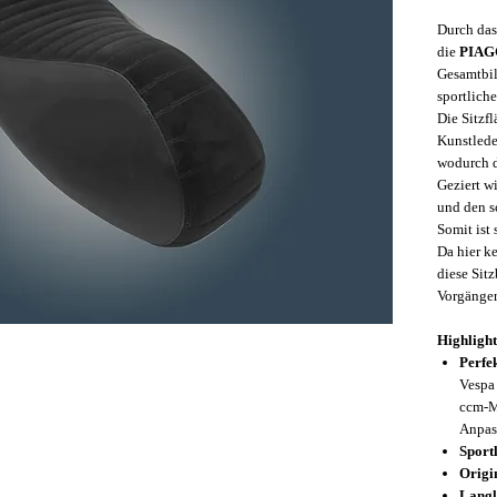
Durch das
die
PIA
Gesamtbil
sportliche
Die Sitzf
Kunstleder
wodurch d
Geziert 
und den s
Somit ist 
Da hier k
diese Sitz
Vorgänger
Highlight
Perfe
Vespa
ccm-Mo
Anpas
Sport
Origi
Langl