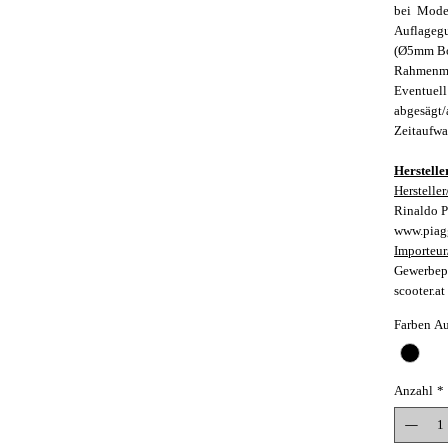
bei Model
Auflagegu
(Ø5mm Bo
Rahmenmod
Eventuell
abgesägt/
Zeitaufwa
Herstelle
Herstelle
Rinaldo P
www.piag
Importeur
Gewerbepa
scooter.at
Farben A
Anzahl
*