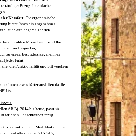
beständiger Bezug für einfaches
gen.
aler Komfort
: Die ergonomische
erung bietet Ihnen ein angenehmes
fühl auch auf längeren Fahrten.
m komfortablen Mono-Sattel wird Ihre
ht nur zum Hingucker,
auch zu einem besonders angenehmen
auf jeder Fahrt.
r alle, die Funktionalität und Stil vereinen
 km können etwas härter ausfallen da die
NEU ist..
inweis:
len AB Bj. 2014 bis heute, passt sie
fikationen = anschrauben fertig..
ank passt mit leichten Modifikationen auf
jahr und alle ccm der GTS GTV,