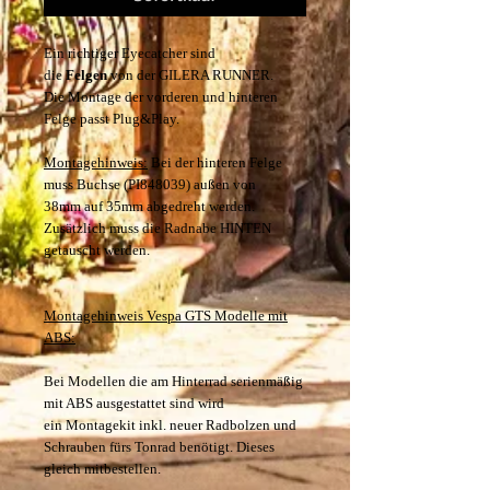
Ein richtiger Eyecatcher sind
die
Felgen
von der GILERA RUNNER.
Die Montage der vorderen und hinteren
Felge passt Plug&Play.
Montagehinweis:
Bei der hinteren Felge
muss Buchse (PI848039) außen von
38mm auf 35mm abgedreht werden.
Zusätzlich muss die Radnabe HINTEN
getauscht werden.
Montagehinweis Vespa GTS Modelle mit
ABS:
Bei Modellen die am Hinterrad serienmäßig
mit ABS ausgestattet sind wird
ein Montagekit inkl. neuer Radbolzen und
Schrauben fürs Tonrad benötigt. Dieses
gleich mitbestellen.