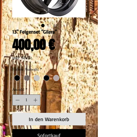
13" Felgenset "Gilera"
Preis
400,00 €
inkl. MwSt.
Farben Auswahl
*
Anzahl
*
In den Warenkorb
Sofortkauf