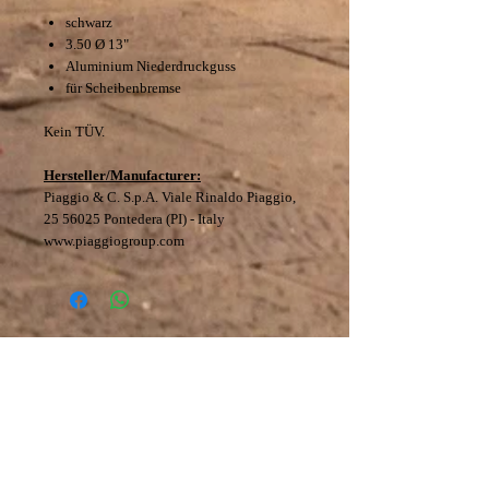
schwarz
3.50 Ø 13"
Aluminium Niederdruckguss
für Scheibenbremse
Kein TÜV.
Hersteller/Manufacturer:
Piaggio & C. S.p.A. Viale Rinaldo Piaggio,
25 56025 Pontedera (PI) - Italy
www.piaggiogroup.com
Datenschutz