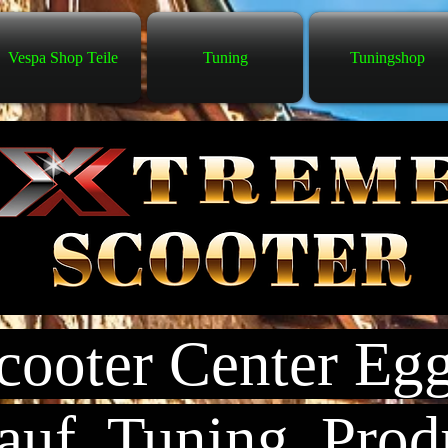
Vespa Shop Teile
Tuning
Tuningshop
ooter Center Eg
uf, Tuning, Prod