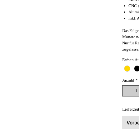
CNC g
Alumi
inkl. 
Das Felgen
Monate n
Nur für R
zugelasse
Farben A
Anzahl
*
Lieferzei
Vorbe