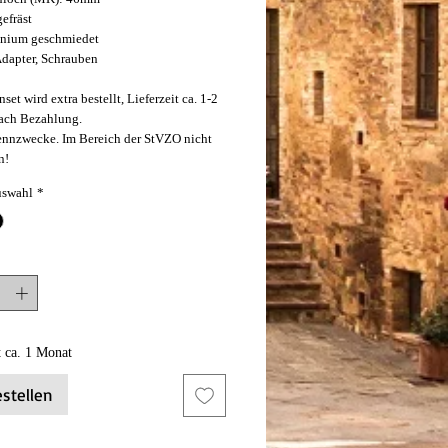
efräst
nium geschmiedet
Adapter, Schrauben
set wird extra bestellt, Lieferzeit ca. 1-2
ach Bezahlung.
ennzwecke. Im Bereich der StVZO nicht
n!
uswahl
*
t ca. 1 Monat
stellen