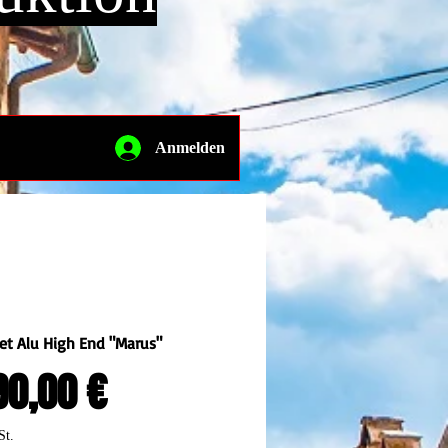
Anmelden
et Alu High End "Marus"
Preis
90,00 €
St.