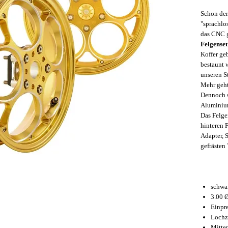
Schon der
"sprachlo
das CNC 
Felgenset
Koffer geb
bestaunt 
unseren S
Mehr geht 
Dennoch s
Aluminiu
Das Felge
hinteren 
Adapter, 
gefrästen 
schwar
3.00 
Einpr
Lochz
Mitte