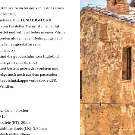
 Anblick beim Auspacken lässt es einen
s" werden,
gefräste HIGH END
HIGH END
vom Hersteller
Marus
ist in einer Art
ettet und will viel lieber in einer Vitrine
werden als den rauen Bedingungen auf
traßen ausgesetzt zu sein.
nicht :-)
ind die gut durchdachten High-End
mfelgen zum Fahren da.
nset besteht neben der vorderen und
Felge auch noch aus dem passenden
Staubschutzkappe vorne sowie CNC
Ventilen.
z, Gold - eloxiert
Ø 12"
esstiefe (ET): 20mm
ahl/Lochkreis (LK): 5/86mm
nloch (MK): 46mm