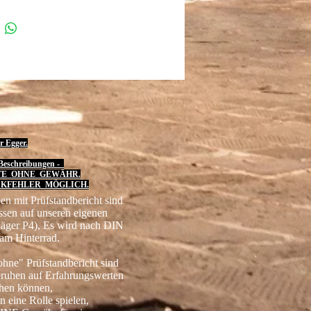
r Egger.
eschreibungen -
TE OHNE GEWÄHR.
KFEHLER MÖGLICH.
en mit Prüfstandbericht sind
ssen auf unseren eigenen
läger P4), Es wird nach DIN
am Hinterrad.
hne" Prüfstandbericht sind
eruhen auf Erfahrungswerten
chen können,
n eine Rolle spielen,