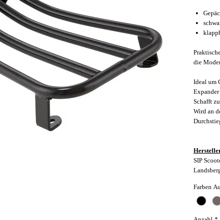
Gepäc
schwa
klapp
Praktisch
die Moder
Ideal um 
Expander 
Schafft z
Wird an d
Durchstieg
Herstelle
SIP Scoot
Landsber
Farben A
Anzahl
*