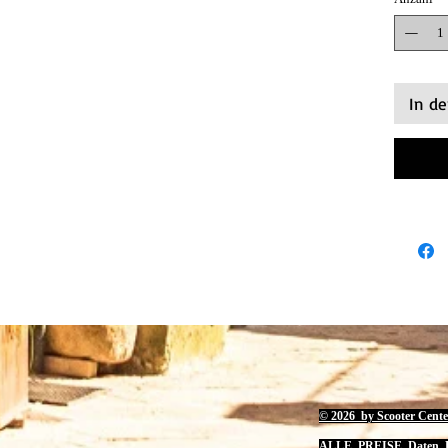
In d
© 2026 by Scooter Cente
ALLE PREISE, Daten, B