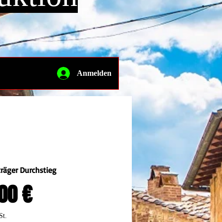
Anmelden
räger Durchstieg
Preis
00 €
St.