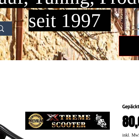
seit 1997
Gepäckt
80,
inkl. Mw