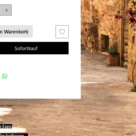
en Warenkorb
Sofortkauf
r Egger.
eschreibungen -