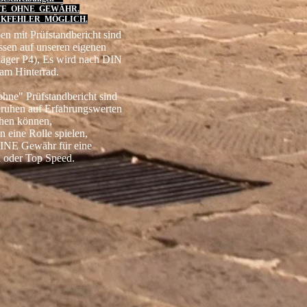
TE OHNE GEWÄHR.
KFEHLER MÖGLICH.
en mit Prüfstandbericht sind
ssen auf unseren eigenen
läger P4), Es wird nach DIN
am Hinterrad.
hne" Prüfstandbericht sind
eruhen auf Erfahrungswerten
chen können,
n eine Rolle spielen,
INE Gewähr für eine
 oder Top Speed.