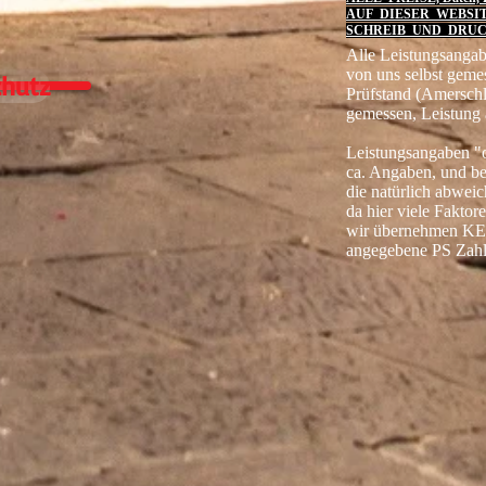
AUF DIESER WEBSI
SCHREIB UND DRUC
Alle Leistungsangab
von uns selbst geme
hutz
Prüfstand (Amersch
gemessen, Leistung 
Leistungsangaben "o
ca. Angaben, und b
die natürlich abwei
da hier viele Faktore
wir übernehmen KE
angegebene PS Zahl