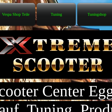
Vespa Shop Teile
Tuning
Tuningshop
ooter Center Eg
uf, Tuning, Prod