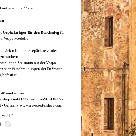
kauflage: 33x22 cm
rz
bar
er
Gepäckträger für den Durchstieg
für
n Vespa Modelle.
Gepäck mit einem Gepäcknetz oder
zur sichern.
usätzlichen Stauraum auf der Vespa.
en vier Verschraubungen der Fußmatte
 befestigt.
r/Manufacturer:
ershop GmbH Marie-Curie-Str. 4 86899
g - Germany www.sip-scootershop.com
uswahl
*