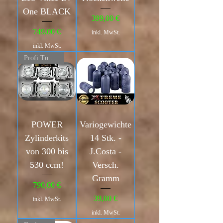
One BLACK
Preis
399,00 €
Preis
749,00 €
inkl. MwSt.
inkl. MwSt.
Profi Tuning
POWER
Variogewichte
Zylinderkits
14 Stk. -
von 300 bis
J.Costa -
530 ccm!
Versch.
Gramm
Preis
790,00 €
Preis
39,00 €
inkl. MwSt.
inkl. MwSt.