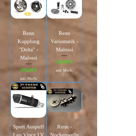
Renn
Renn
Kupplung
Variomatik -
"Delta" -
Malossi
Malossi
Preis
149,00 €
Preis
189,00 €
inkl. MwSt.
inkl. MwSt.
Sport Auspuff
Renn -
Leo Vince LV
Nockenwelle