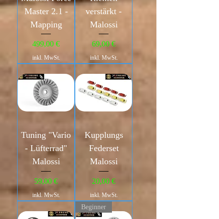
Master 2.1 -
verstärkt -
Mapping
Malossi
Preis
Preis
499,00 €
69,00 €
inkl. MwSt.
inkl. MwSt.
Tuning "Vario
Kupplungs
- Lüfterrad"
Federset
Malossi
Malossi
Preis
Preis
59,00 €
20,00 €
inkl. MwSt.
inkl. MwSt.
Beginner