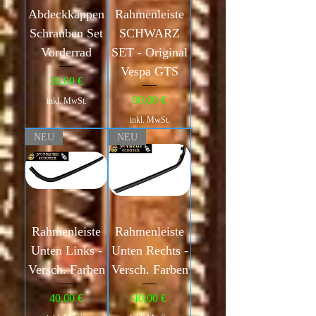
Abdeckkappen
Rahmenleiste
Schrauben Set
SCHWARZ
Vorderrad
SET - Original
Vespa GTS
Preis
30,00 €
Preis
90,00 €
inkl. MwSt.
inkl. MwSt.
NEU
NEU
Rahmenleiste
Rahmenleiste
Unten Links -
Unten Rechts -
Versch. Farben
Versch. Farben
Preis
Preis
40,00 €
40,00 €