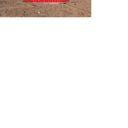
Alle Leistungsangaben mit Prüfstandbericht
sind von uns selbst gemessen auf unseren
eigenen Prüfstand (Amerschläger P4), Es wird
nach DIN gemessen, Leistung am Hinterrad.
Leistungsangaben "ohne" Prüfstandbericht sind
ca. Angaben, und beruhen auf Erfahrungswerten
die natürlich abweichen können,
da hier viele Faktoren eine Rolle spielen,
wir übernehmen KEINE Gewähr für eine