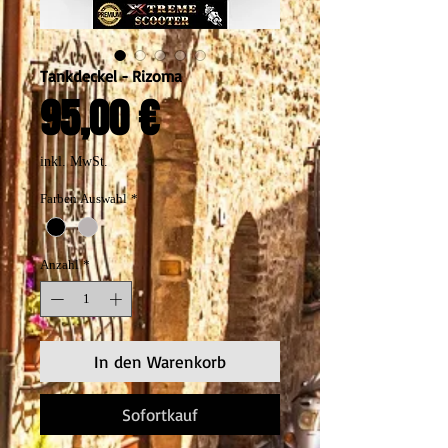
Tankdeckel - Rizoma
Preis
95,00 €
inkl. MwSt.
Farben Auswahl
*
Anzahl
*
In den Warenkorb
Sofortkauf