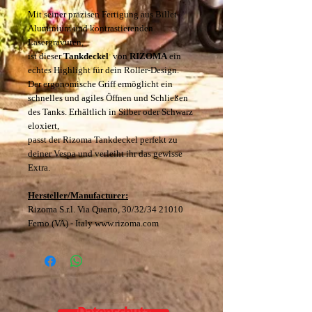
Mit seiner präzisen Fertigung aus Billet-
Aluminium und kontrastierenden
Lasergravuren,
ist dieser
Tankdeckel
von
RIZOMA
ein
echtes Highlight für dein Roller-Design.
Der ergonomische Griff ermöglicht ein
schnelles und agiles Öffnen und Schließen
des Tanks. Erhältlich in Silber oder Schwarz
eloxiert,
passt der Rizoma Tankdeckel perfekt zu
deiner Vespa und verleiht ihr das gewisse
Extra.
Hersteller/Manufacturer:
Rizoma S.r.l. Via Quarto, 30/32/34 21010
Ferno (VA) - Italy www.rizoma.com
Datenschutz