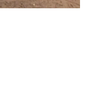
Alle Leistungsangaben mit Prüfstandbericht
sind von uns selbst gemessen auf unseren
eigenen Prüfstand (Amerschläger P4), Es wird
nach DIN gemessen, Leistung am Hinterrad.
Leistungsangaben "ohne" Prüfstandbericht sind
ca. Angaben, und beruhen auf Erfahrungswerten
die natürlich abweichen können,
da hier viele Faktoren eine Rolle spielen,
wir übernehmen KEINE Gewähr für eine
angegebene PS Zahl oder Top Speed.
© 2026 by Scooter Center Egger.