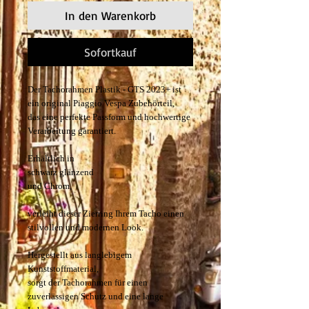
In den Warenkorb
Sofortkauf
Der Tachorahmen Plastik - GTS 2023+ ist
ein original Piaggio Vespa Zubehörteil,
das eine perfekte Passform und hochwertige
Verarbeitung garantiert.
Erhältlich in
schwarz glänzend
und Chrom,
verleiht dieser Zierring Ihrem Tacho einen
stilvollen und modernen Look.
Hergestellt aus langlebigem
Kunststoffmaterial,
sorgt der Tachorahmen für einen
zuverlässigen Schutz und eine lange