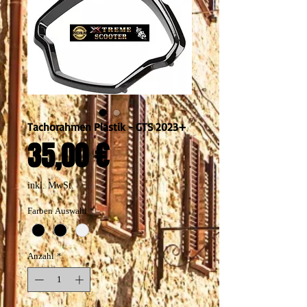
Tachorahmen Plastik - GTS 2023+
Preis
35,00 €
inkl. MwSt.
Farben Auswahl
*
Anzahl
*