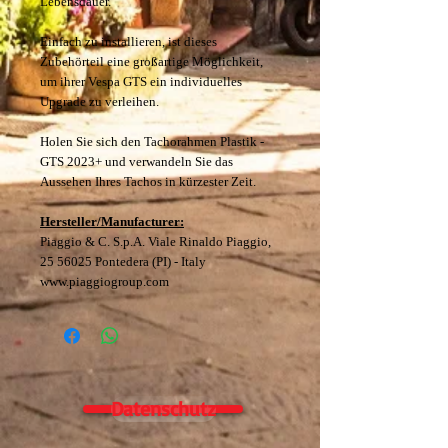
Lebensdauer.
Einfach zu installieren, ist dieses
Zubehörteil eine großartige Möglichkeit,
um ihrer Vespa GTS ein individuelles
Upgrade zu verleihen.
Holen Sie sich den Tachorahmen Plastik -
GTS 2023+ und verwandeln Sie das
Aussehen Ihres Tachos in kürzester Zeit.
Hersteller/Manufacturer:
Piaggio & C. S.p.A. Viale Rinaldo Piaggio,
25 56025 Pontedera (PI) - Italy
www.piaggiogroup.com
Datenschutz