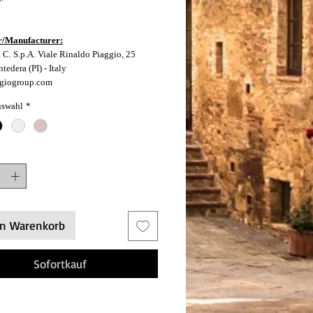
r/Manufacturer:
 C. S.p.A. Viale Rinaldo Piaggio, 25
edera (PI) - Italy
giogroup.com
uswahl
*
en Warenkorb
Sofortkauf