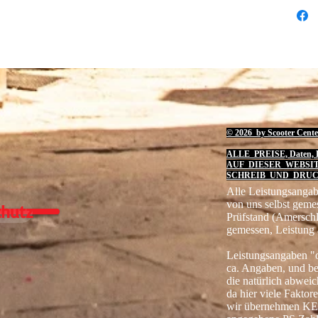
© 2026 by Scooter Cente
ALLE PREISE, Daten, B
AUF DIESER WEBSI
SCHREIB UND DRUC
Alle Leistungsangab
von uns selbst geme
hutz
Prüfstand (Amersch
gemessen, Leistung 
Leistungsangaben "o
ca. Angaben, und b
die natürlich abwei
da hier viele Faktore
wir übernehmen KE