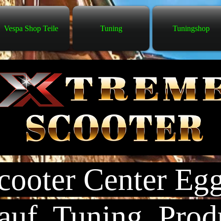
Vespa Shop Teile
Tuning
Tuningshop
ooter Center Eg
uf, Tuning, Prod