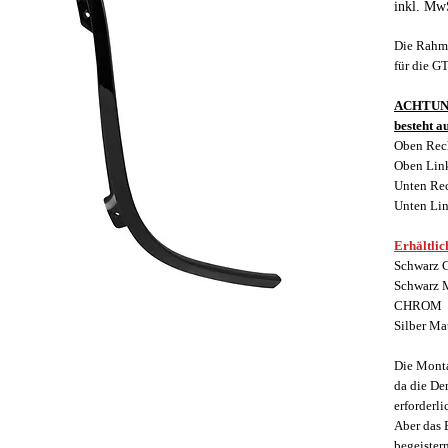
inkl. Mw
Die Rahme
für die G
ACHTUNG
besteht au
Oben Rec
Oben Lin
Unten Re
Unten Li
Erhältlic
Schwarz
Schwarz
CHROM
Silber Ma
Die Monta
da die De
erforderlic
Aber das 
begeistern