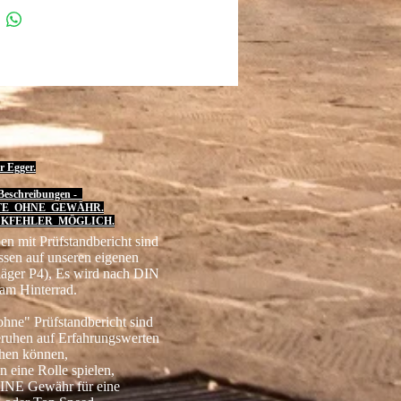
r Egger.
eschreibungen -
TE OHNE GEWÄHR.
KFEHLER MÖGLICH.
en mit Prüfstandbericht sind
ssen auf unseren eigenen
läger P4), Es wird nach DIN
am Hinterrad.
hne" Prüfstandbericht sind
eruhen auf Erfahrungswerten
chen können,
n eine Rolle spielen,
INE Gewähr für eine