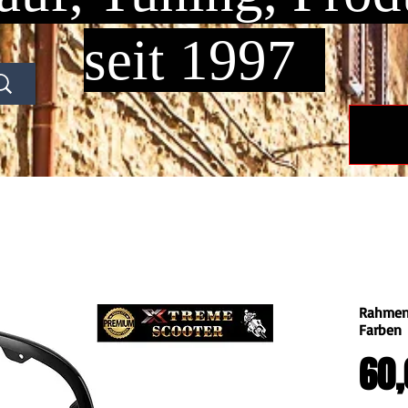
seit 1997
Rahmenl
Farben
60,