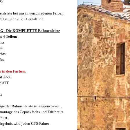
St.
nleiste bei uns in verschiedenen Farben
TS Baujahr 2023 + erhältlich.
 - Die KOMPLETTE Rahmenleiste
s 4 Teilen:
hts
ks
chts
nks
h in den Farben:
 GLANZ
 MATT
tt
ge der Rahmenleiste ist anspruchsvoll,
montage des Gepäckfachs und Trittbretts
h ist.
Ergebnis wird jeden GTS-Fahrer
.