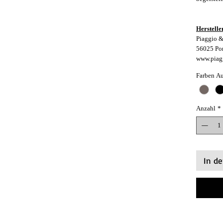
Herstelle
Piaggio &
56025 Pont
www.piag
Farben A
Anzahl
*
In d