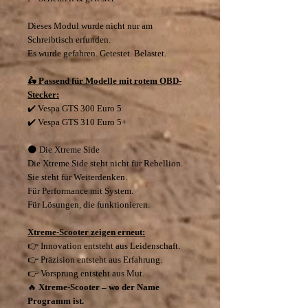
Dieses Modul wurde nicht nur am
Schreibtisch erfunden.
Es wurde gefahren. Getestet. Belastet.
🛵 Passend für Modelle mit rotem OBD-
Stecker:
✔️ Vespa GTS 300 Euro 5
✔️ Vespa GTS 310 Euro 5+
🌑 Die Xtreme Side
Die Xtreme Side steht nicht für Rebellion.
Sie steht für Weiterdenken.
Für Performance mit System.
Für Lösungen, die funktionieren.
Xtreme-Scooter zeigen erneut:
👉 Innovation entsteht aus Leidenschaft.
👉 Präzision entsteht aus Erfahrung.
👉 Vorsprung entsteht aus Mut.
🔥
Xtreme-Scooter – wo der Name
Programm ist.