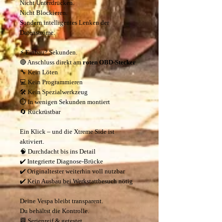
Nicht Unterdrücken.
Nicht Blockieren.
Sondern intelligentes Lenken der
Datenströme.
⚡ Einbau? Sekunden.
🔴 Anschluss direkt am
roten OBD-Stecker
🔧 Kein Löten
💻 Kein Programmieren
🛠️ Kein Spezialwerkzeug
⏱️ In wenigen Sekunden montiert
🔄 Rückrüstbar
Ein Klick – und die Xtreme Side ist
aktiviert.
🧠 Durchdacht bis ins Detail
✔️ Integrierte Diagnose-Brücke
✔️ Originaltester weiterhin voll nutzbar
✔️ Kein Ausbau bei Werkstattbesuch nötig
Deine Vespa bleibt transparent.
Du behältst die Kontrolle.
🏁 Serienreif & getestet