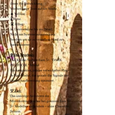
ihnen die Entwicklung.
Wochenlange Tests auf der Straße.
🔥 Volllast.
🌡️ Hitze.
🛣️ Alltag.
📊 Datenanalyse bis ins Detail.
Nicht um Systeme auszutricksen.
Sondern um sie zu verstehen – und zu
harmonisieren.
⚙️ Das Ergebnis:
Das Xtreme-Scooter Euro 5+ "DARK
PROTOCOL" Modul
Ein kompaktes, präzise entwickeltes Plug-
&-Play Modul, das gezielt die Signale der
Gemischaufbereitung optimiert.
💡 Ziel:
Das unnötige Aktivieren der
Motorkontrollleuchte bei getunten Euro 5 /
5+ Modellen verhindern – ohne Chaos im
System.