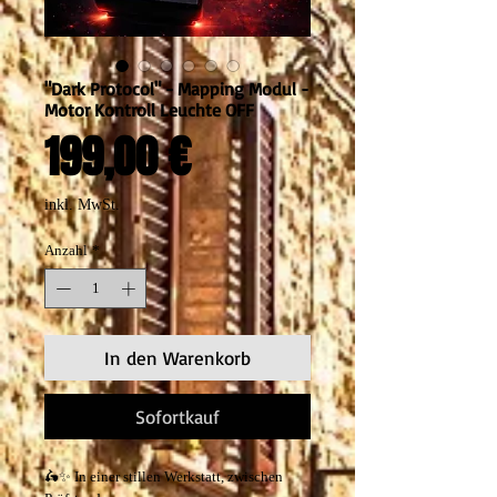
"Dark Protocol" - Mapping Modul -
Motor Kontroll Leuchte OFF
Preis
199,00 €
inkl. MwSt.
Anzahl
*
In den Warenkorb
Sofortkauf
🛵✨ In einer stillen Werkstatt, zwischen