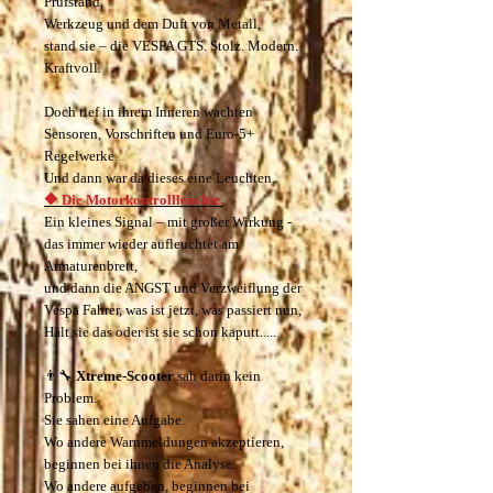
Prüfstand,
Werkzeug und dem Duft von Metall,
stand sie – die VESPA GTS. Stolz. Modern.
Kraftvoll.
Doch tief in ihrem Inneren wachten
Sensoren, Vorschriften und Euro-5+
Regelwerke.
Und dann war da dieses eine Leuchten.
🔶 Die Motorkontrollleuchte.
Ein kleines Signal – mit großer Wirkung -
das immer wieder aufleuchtet am
Armaturenbrett,
und dann die ANGST und Verzweiflung der
Vespa Fahrer, was ist jetzt, was passiert nun,
Hält sie das oder ist sie schon kaputt.....
👨‍🔧
Xtreme-Scooter
sah darin kein
Problem.
Sie sahen eine Aufgabe.
Wo andere Warnmeldungen akzeptieren,
beginnen bei ihnen die Analyse.
Wo andere aufgeben, beginnen bei