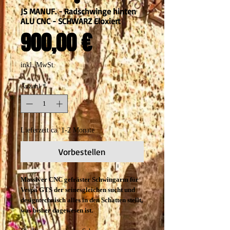
JS MANUF. - Radschwinge hinten
ALU CNC - SCHWARZ Eloxiert
Preis
900,00 €
inkl. MwSt.
Anzahl
*
Lieferzeit ca. 1-2 Monate
Vorbestellen
Massiver CNC gefräster Schwingarm für
Vespa GTS der seinesgleichen sucht und
designtechnisch alles in den Schatten stellt,
was bisher dagewesen ist.