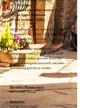
Die Hauptvorteile der Schwinge:
CNC gefräst
Schwarz oder Silber eloxiert
Inkl. Lager, Hinterrad,
inkl. benötigter Halter
Der Schwingarm selbst wird aus dem Vollen
Aluminium CNC gefräst und anschließend
Schwarz oder Silber eloxiert.
Mit der Schwinge müsst Ihr aber nicht
zwingend auf einen „Unterbodenauspuff“
umrüsten, wir haben spezielle Halter für
unseren Schwingarm entwickelt, um jeder
Anforderung gerecht zu werden.
Hersteller/Manufacturer:
101 Factory, Taiwan
Importeur:
Scooter Center Egger