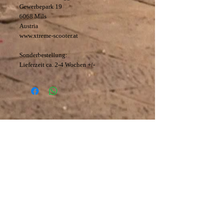
Gewerbepark 19
6068 Mils
Austria
www.xtreme-scooter.at
Sonderbestellung:
Lieferzeit ca. 2-4 Wochen +/-
Datenschutz