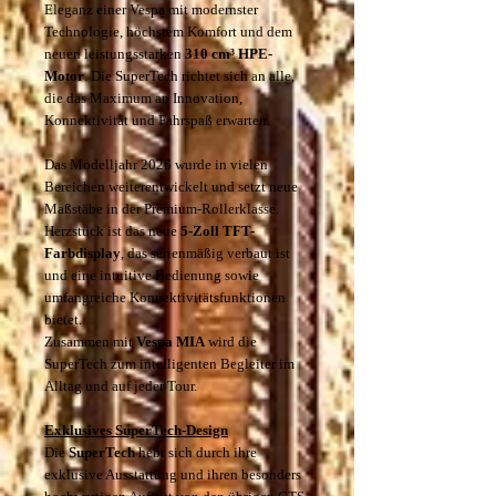
Eleganz einer Vespa mit modernster
Technologie, höchstem Komfort und dem
neuen leistungsstarken
310 cm³ HPE-
Motor
. Die SuperTech richtet sich an alle,
die das Maximum an Innovation,
Konnektivität und Fahrspaß erwarten.
Das Modelljahr 2026 wurde in vielen
Bereichen weiterentwickelt und setzt neue
Maßstäbe in der Premium-Rollerklasse.
Herzstück ist das neue
5-Zoll TFT-
Farbdisplay
, das serienmäßig verbaut ist
und eine intuitive Bedienung sowie
umfangreiche Konnektivitätsfunktionen
bietet.
Zusammen mit
Vespa MIA
wird die
SuperTech zum intelligenten Begleiter im
Alltag und auf jeder Tour.
Exklusives SuperTech-Design
Die
SuperTech
hebt sich durch ihre
exklusive Ausstattung und ihren besonders