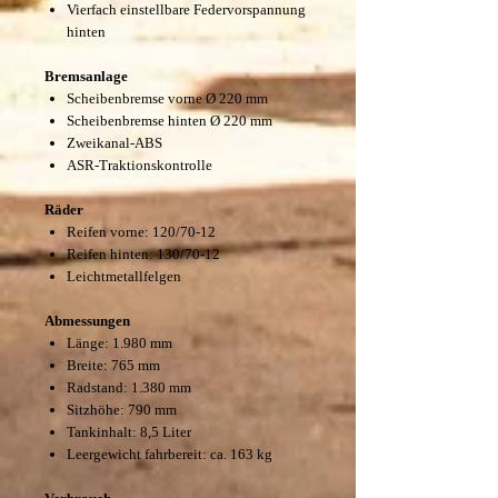
Vierfach einstellbare Federvorspannung
hinten
Bremsanlage
Scheibenbremse vorne Ø 220 mm
Scheibenbremse hinten Ø 220 mm
Zweikanal-ABS
ASR-Traktionskontrolle
Räder
Reifen vorne: 120/70-12
Reifen hinten: 130/70-12
Leichtmetallfelgen
Abmessungen
Länge: 1.980 mm
Breite: 765 mm
Radstand: 1.380 mm
Sitzhöhe: 790 mm
Tankinhalt: 8,5 Liter
Leergewicht fahrbereit: ca. 163 kg