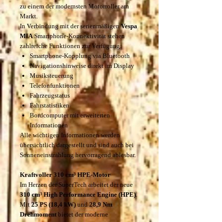
zu einem der modernsten Motorroller am
Markt.
In Verbindung mit der serienmäßigen
Vespa
MIA
Smartphone-Konnektivität stehen
zahlreiche Funktionen zur Verfügung:
Smartphone-Kopplung via Bluetooth
Navigationshinweise direkt im Display
Musiksteuerung
Telefonfunktionen
Fahrzeugstatus
Fahrstatistiken
Bordcomputer mit erweiterten
Informationen
Alle wichtigen Informationen werden
übersichtlich dargestellt und sind auch bei
Sonneneinstrahlung hervorragend ablesbar.
Kraftvoller 310 cm³ HPE-Motor
Im Herzen der SuperTech arbeitet der neue
310 cm³ High Performance Engine (HPE)
.
Mit
25 PS (18,4 kW)
und
28,9 Nm
Drehmoment
bietet der moderne