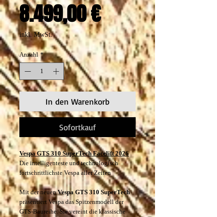
Preis
8.499,00 €
inkl. MwSt.
Anzahl
*
In den Warenkorb
Sofortkauf
Vespa GTS 310 SuperTech Facelift 2026
Die intelligenteste und technologisch
fortschrittlichste Vespa aller Zeiten
Mit der neuen
Vespa GTS 310 SuperTech
präsentiert Vespa das Spitzenmodell der
GTS-Baureihe. Sie vereint die klassische