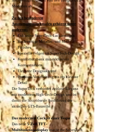
hochwertigen Auftritt von den übrigen GTS-
Modellen ab.
Zu den besonderen
Ausstattungsmerkmalen gehören unter
anderem:
Exklusive SuperTech-Lackierungen
Hochwertige Metallic- und Matt-
Finishes
Spezielle Felgen im SuperTech-Design
Komfortsitzbank mit exklusiven
Kontrastnähten
Elegante Designakzente
Premium-Verarbeitung bis ins kleinste
Detail
Die SuperTech verbindet zeitlose Eleganz
mit modernem High-Tech-Design und ist
damit die luxuriöseste Ausführung der
aktuellen GTS-Baureihe.
Das modernste Cockpit einer Vespa
Das neue
5-Zoll TFT-
Multifunktionsdisplay
macht die SuperTech