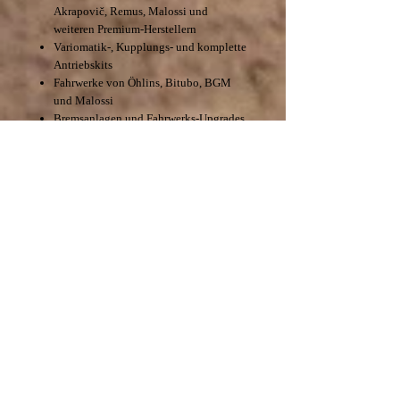
Akrapovič, Remus, Malossi und
weiteren Premium-Herstellern
Variomatik-, Kupplungs- und komplette
Antriebskits
Fahrwerke von Öhlins, Bitubo, BGM
und Malossi
Bremsanlagen und Fahrwerks-Upgrades
CNC-Anbauteile und Carbon-
Komponenten
LED-Beleuchtung und Elektronik-
Upgrades
Komfort- und Sportsitzbänke
Felgen, Spiegel und hochwertiges
Zubehör
Zahlreiche exklusive
Eigenentwicklungen von Xtreme-
Scooter
Alle Komponenten werden von unserem
erfahrenen Team getestet und auf maximale
Qualität, Zuverlässigkeit und
Alltagstauglichkeit abgestimmt.