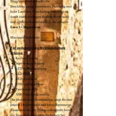
Einzylindermotor kraftvolle
Beschleunigung, souveränen Durchzug und
hohe Laufruhe. Gleichzeitig überzeugt er
durch einen niedrigen Kraftstoffverbrauch
und erfüllt selbstverständlich die aktuelle
Euro 5+ Abgasnorm
.
Maximale Sicherheit
Zur umfangreichen Serienausstattung
gehören:
Keyless-System
Start-&-Stop-System
LED-Vollbeleuchtung
LED-Blinker
LED-Rücklicht
USB-Ladeanschluss
Zweikanal-ABS
ASR-Traktionskontrolle
Die überarbeitete Bremsanlage sorgt für eine
präzise Dosierbarkeit und kurze Bremswege.
Zusammen mit der Traktionskontrolle bietet
die SuperTech maximale Sicherheit bei