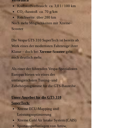
Verbrauch
Kraftstoffverbrauch: ca. 3,0 l / 100 km
CO₂-Ausstoß: ca. 70 g/km
Reichweite: über 280 km
Noch mehr Möglichkeiten mit Xtreme-
Scooter
Die Vespa GTS 310 SuperTech ist bereits ab
Werk eines der modernsten Fahrzeuge ihrer
Klasse – doch bei
Xtreme-Scooter
geht
noch deutlich mehr.
Als einer der führenden Vespa-Spezialisten
Europas bieten wir eines der
umfangreichsten Tuning- und
Zubehörprogramme für die GTS-Baureihe.
Unser Angebot für die GTS 310
SuperTech:
Xtreme ECU-Mapping und
Leistungsoptimierung
Xtreme Cold Air Intake System (CAIS)
Sportauspuffanlagen von Arrow,