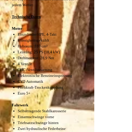
jedem Wetter.
Technische Daten
Motor
Einzylinder HPE, 4-Takt
Flüssigkeitsgekühlt
Hubraum: 310 cm³
Leistung: 25 PS (18,4 kW)
Drehmoment: 28,9 Nm
4 Ventile
OHC-Ventilsteuerung
Elektronische Benzineinspritzung
CVT-Automatik
Fliehkraft-Trockenkupplung
Euro 5+
Fahrwerk
Selbsttragende Stahlkarosserie
Einarmschwinge vorne
Triebsatzschwinge hinten
Zwei hydraulische Federbeine