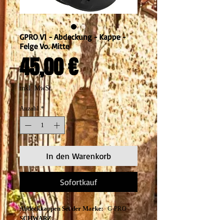
GPRO V1 - Abdeckung - Kappe -
Felge Vo. Mitte
Preis
45,00 €
inkl. MwSt.
Anzahl
*
In den Warenkorb
Sofortkauf
Abdeckkappen Set der Marke:
G-PRO
SCHWARZ