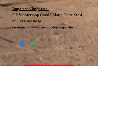
Importeur/Importer:
SIP Scootershop GmbH, Marie-Curie-Str. 4,
86899 Landsberg
Germany - www.sip-scootershop.com
Datenschutz