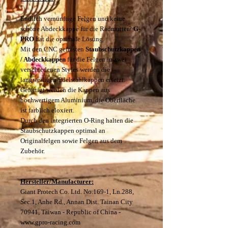
Endlich vernünftige Felgen und keine
schöne Abdeckkappe für die Radmutter?
G-
PRO
hat die optimale Lösung.
Mit den CNC gefrästen
Staubschutzkappen
/ Abdeckkappen
für die Felgen in zwei
verschiedenen Styles werden die
langweiligen Edelstahlkappen ersetzt.
Gefertigt werden die Kappen aus
hochwertigem Aluminium, die Oberfläche
ist farblich eloxiert.
Durch den integrierten O-Ring halten die
Staubschutzkappen optimal an
Originalfelgen sowie Felgen aus dem
Zubehör.
Hersteller/Manufacturer:
Giant Protech Co. Ltd. No.169-1, Ln.288,
Sec.1, Anhe Rd., Annan Dist. Tainan City
70941, Taiwan - Republic of China -
www.gpro-racing.com