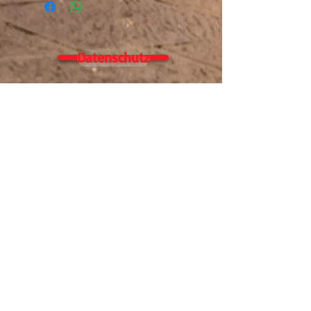
Datenschutz
Alle Leistungsangaben mit Prüfstandbericht
sind von uns selbst gemessen auf unseren
eigenen Prüfstand (Amerschläger P4), Es wird
nach DIN gemessen, Leistung am Hinterrad.