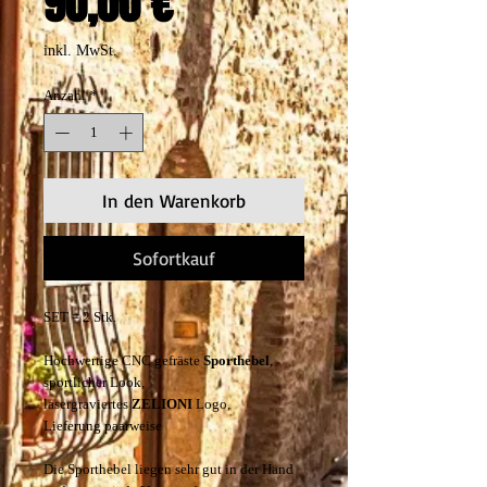
Preis
90,00 €
inkl. MwSt.
Anzahl
*
In den Warenkorb
Sofortkauf
SET = 2 Stk.
Hochwertige CNC gefräste
Sporthebel
,
sportlicher Look,
l
asergraviertes
ZELIONI
Logo,
Lieferung paarweise
Die Sporthebel liegen sehr gut in der Hand