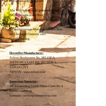
und werten jede Vespa auf.
Alle Teile sofern nicht gekennzeichnet
NICHT erlaubt in der Stvo.,
Alle Teile sind Eintragungs/Anzeigen-
pflichtig.
Da Hochleistungs-Motorsport/Renn-Teile
auch keinerlei Garantie oder
Gewährleistung.
Hersteller/Manufacturer:
Zelioni Headquarter No. 385 15F-3,
ZHONGHUA EAST RD, SECTION 3,
TAINAN CITY
TAIWAN - www.zelioni.com
Importeur/Importer:
SIP Scootershop GmbH Marie-Curie-Str. 4
86899 Landsberg
Germany - www.sip-scootershop.com