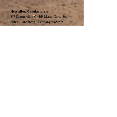
Hersteller/Manufacturer:
SIP Scootershop GmbH Marie-Curie-Str. 4
86899 Landsberg - Germany www.sip-
scootershop.com
Datenschutz