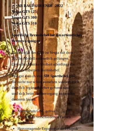
AB BAUJAHR ENDE 2022
Vespa GTS 125
Vespa GTS 300
Vespa GTS 310
Sportliche Bremshebel für ein ordentliches
Bremsvergnügen
Das Facelift der GTS ist Vespa mit dem
2023er Modell ordentlich gelungen.
Optisches Manko bleiben allerdings die
billigen silbernen Bremshebel.
Wie gut dass es von
SIP
Sporthebel
gibt,
die nicht nur schön aussehen sondern auch
deutlich ergonomischer geformt sind
und sich beim Bremsvorgang angenehm
dosieren lassen.
Aluminium CNC gefräst
Eloxiert, in verschiedenen Farben
erhältlich
Hervorragende Ergonomie und Haptik