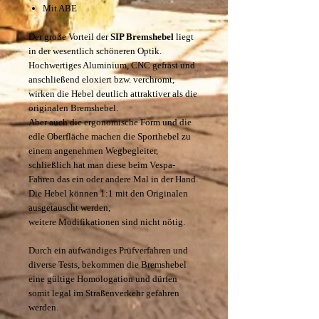
Mit ABE
Der große Vorteil der
SIP
Bremshebel
liegt
in der wesentlich schöneren Optik.
Hochwertiges Aluminium, CNC gefräst und
anschließend eloxiert bzw. verchromt,
wirken die Hebel deutlich attraktiver als die
originalen Bremshebel.
Aber auch die ergonomische Form und die
edle Oberfläche machen die Sporthebel zu
einem angenehmen Wegbegleiter,
schließlich hat man diese beim Vespa-
Fahren das ein oder andere Mal in der Hand.
Die Hebel können 1:1 mit den Originalen
ausgetauscht werden,
weitere Modifikationen sind nicht nötig.
Durch ein aufwändiges Prüfverfahren und
diverse Tests, bekommen die Bremshebel
eine gültige Homologation und dürfen
somit legal im Straßenverkehr gefahren
werden.