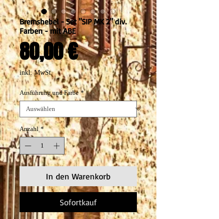
Bremshebel - Set "SIP MK 2" div.
Farben - mit ABE
Preis
80,00 €
inkl. MwSt.
Ausführung und Farbe
*
Anzahl
*
In den Warenkorb
Sofortkauf