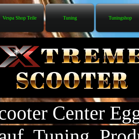
Vespa Shop Teile
Tuning
Tuningshop
ooter Center Eg
uf, Tuning, Prod