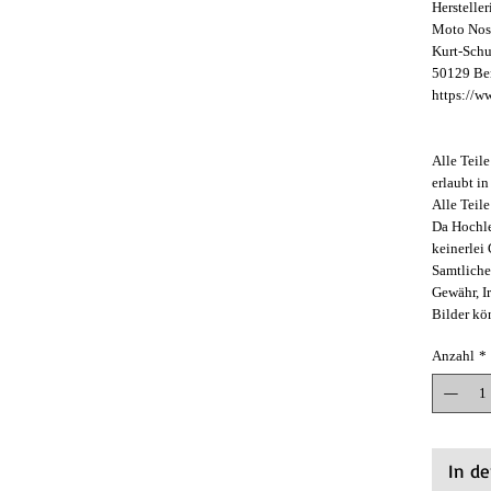
Herstelle
Moto Nos
Kurt-Schu
50129 Be
https://w
Alle Teil
erlaubt in
Alle Teil
Da Hochle
keinerlei
Samtliche
Gewähr, I
Bilder kö
Anzahl
*
In d