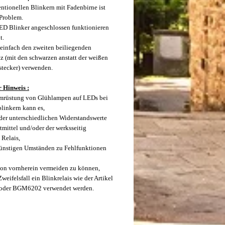
ntionellen Blinkern mit Fadenbirne ist
 Problem.
D Blinker angeschlossen funktionieren
t.
e einfach den zweiten beiliegenden
tz (mit den schwarzen anstatt der weißen
tecker) verwenden.
 Hinweis :
mrüstung von Glühlampen auf LEDs bei
linkern kann es,
der unterschiedlichen Widerstandswerte
tmittel und/oder der werksseitig
 Relais,
ünstigen Umständen zu Fehlfunktionen
on vornherein vermeiden zu können,
Zweifelsfall ein Blinkrelais wie der Artikel
der BGM6202 verwendet werden.