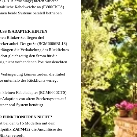
n (z.B. Alarmanlage) bieten wir eine
rhältliche Kabelweiche an (PV60CKTA).
nen beide Systeme paralell betrieben
USS & ADAPTER HINTEN
ren Blinker-Set liegen drei
tecker anbei. Der große (BGM6606BL18)
erlängert die Verkabelung des Rücklichtes
 dort gleichzeitig den Strom für die
sig nicht vorhandenen Positionsleuchten
 Verlängerung können zudem die Kabel
ke unterhalb des Rücklichts verlegt
en kleinen Kabeladapter (BGM6606GTS)
r Adaption von altem Steckersystem auf
super-seal System benötigt.
R FUNKTIONIEREN NICHT?
at bei den GTS Modellen mit dem
llpräfix
ZAPM452
die Anschlüsse der
linker verpolt.