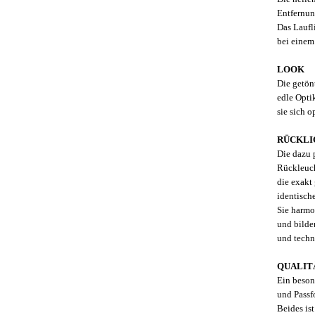
Entfernun
Das Laufli
bei einem
LOOK
Die getön
edle Opti
sie sich 
RÜCKLI
Die dazu
Rückleuch
die exakt
identisch
Sie harmo
und bilde
und techn
QUALIT
Ein beson
und Passf
Beides i