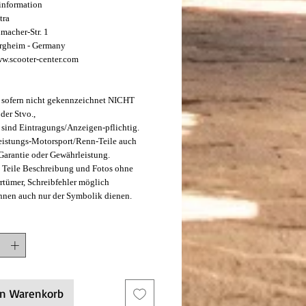
rinformation
tra
macher-Str. 1
rgheim - Germany
ww.scooter-center.com
e sofern nicht gekennzeichnet NICHT
 der Stvo.,
e sind Eintragungs/Anzeigen-pflichtig.
istungs-Motorsport/Renn-Teile auch
 Garantie oder Gewährleistung.
 Teile Beschreibung und Fotos ohne
rrtümer, Schreibfehler möglich
nnen auch nur der Symbolik dienen.
en Warenkorb