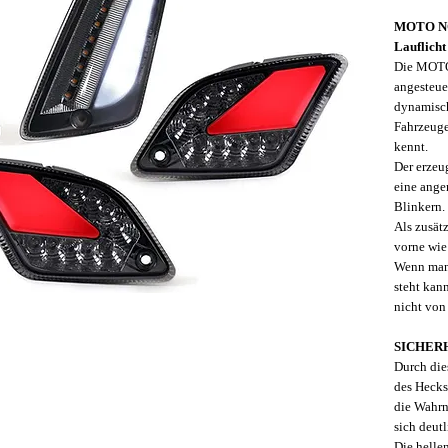
MOTO NO
Lauflicht
Die MOTO
angesteue
dynamisch
Fahrzeuge
kennt.
Der erzeug
eine ang
Blinkern.
Als zusät
vorne wie
Wenn man 
steht kan
nicht von
SICHER
Durch die
des Hecks
die Wahrn
sich deutl
Die hellen