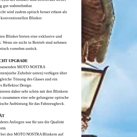
g gut wahrnehmbar.
cht wird zudem optisch besser erfasst als
 konventionellen Blinker.
ten Blinker bieten eine exklusive und
k. Wenn sie nicht in Betrieb sind nehmen
optisch vornehm zurück.
CHT UPGRADE
 passenden MOTO NOSTRA
ten(siehe Zubehör unten) verfügen über
 gleiche Tönung des Glases und ein
es Reflektor Design.
nieren daher sehr schön mit den Blinkern
n zusammen eine sehr gelungene optische
ische Aufrüstung für das Fahrzeugheck.
ÄT
deres Anliegen war für uns die Qualität
orm.
st bei den MOTO NOSTRA Blinkern auf