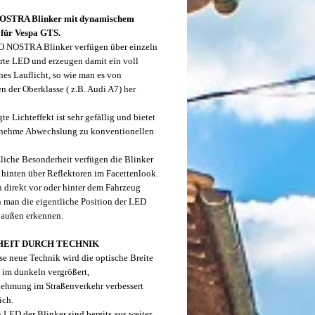
STRA Blinker mit dynamischem
 für Vespa GTS.
 NOSTRA Blinker verfügen über einzeln
rte LED und erzeugen damit ein voll
es Lauflicht, so wie man es von
n der Oberklasse ( z.B. Audi A7) her
te Lichteffekt ist sehr gefällig und bietet
enehme Abwechslung zu konventionellen
zliche Besonderheit verfügen die Blinker
 hinten über Reflektoren im Facettenlook.
direkt vor oder hinter dem Fahrzeug
n man die eigentliche Position der LED
 außen erkennen.
HEIT DURCH TECHNIK
se neue Technik wird die optische Breite
 im dunkeln vergrößert,
ehmung im Straßenverkehr verbessert
ich.
 LED der Blinker sind bereits aus weiter