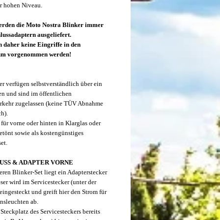
r hohen Niveau.
rden die Moto Nostra Blinker immer
lussadaptern ausgeliefert.
 daher keine Eingriffe in den
um vorgenommen werden!
er verfügen selbstverständlich über ein
en und sind im öffentlichen
rkehr zugelassen (keine TÜV Abnahme
ch).
für vorne oder hinten in Klarglas oder
etönt sowie als kostengünstiges
et.
USS & ADAPTER VORNE
ren Blinker-Set liegt ein Adapterstecker
ser wird im Servicestecker (unter der
eingesteckt und greift hier den Strom für
onsleuchten ab.
 Steckplatz des Servicesteckers bereits