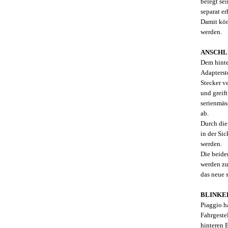
belegt sei
separat e
Damit kön
werden.
ANSCHL
Dem hinte
Adapters
Stecker v
und greift
serienmäs
ab.
Durch die
in der Sic
werden.
Die beid
werden zu
das neue 
BLINKE
Piaggio h
Fahrgeste
hinteren B