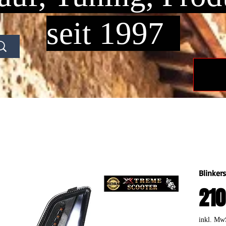
seit 1997
Blinker
210
inkl. Mw