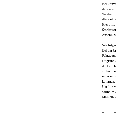
Bei konve
dies kein
Werden LE
diese nich
Hier bitt
Steckersa
Anschlußs
Wichtiger
Bei der U
Fahrzeugb
aufgrund 
der Leuch
verbauten
unter ung
kommen.
Um dies v
sollte im 
MN6202 o
+----------+