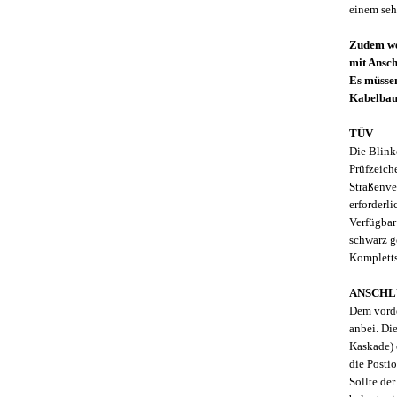
einem seh
Zudem we
mit Ansch
Es müssen
Kabelba
TÜV
Die Blink
Prüfzeich
Straßenve
erforderli
Verfügbar 
schwarz g
Kompletts
ANSCHL
Dem vorde
anbei. Die
Kaskade) 
die Posti
Sollte der