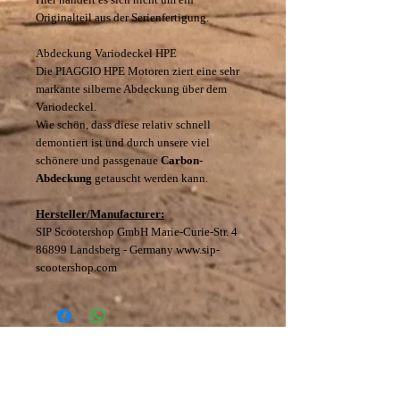
Originalteil aus der Serienfertigung.
Abdeckung Variodeckel HPE
Die PIAGGIO HPE Motoren ziert eine sehr
markante silberne Abdeckung über dem
Variodeckel.
Wie schön, dass diese relativ schnell
demontiert ist und durch unsere viel
schönere und passgenaue
Carbon-
Abdeckung
getauscht werden kann.
Hersteller/Manufacturer:
SIP Scootershop GmbH Marie-Curie-Str. 4
86899 Landsberg - Germany www.sip-
scootershop.com
Datenschutz