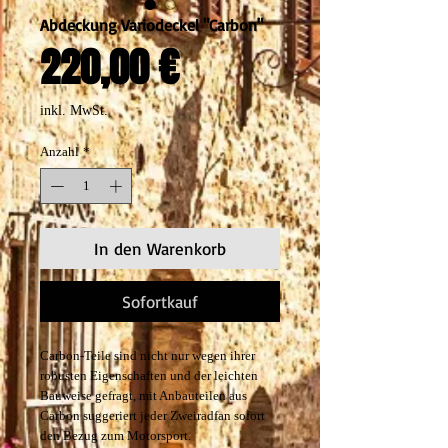
Abdeckung Variodeckel "Carbon"
Preis
220,00 €
inkl. MwSt.
Anzahl
*
In den Warenkorb
Sofortkauf
Carbon-Teile sind nicht nur wegen ihrer
robusten Eigenschaften und der leichten
Bauweise gefragt, mit Anbauteilen aus
Carbon suggeriert jeder Zweiradfan sofort
den Bezug zum Motorsport.