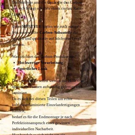
Die Attribute und die Optik die das Carbon
mit sich bringt schaffen einen coolen Race-
Look.
Unter
SIP STYLE
bieten wir euch einige
fein auserwählte
Carbon-Anbauteile
die
optisch und qualitativ auf höchstem Level
spielen.
Was zeichnet die Carbon-Produkte aus?
Hochwertige Verarbeitung
Sportlicher Look
Die Carbonteile selbst werden mit Hilfe von
speziellen Formen aufwändig gefertigt und
laminiert.
Da es sich bei diesen Teilen um echte
kohlefaserlaminierte Einzelanfertigungen
handelt,
bedarf es für die Endmontage je nach
Perfektionsanspruch einer gewissen
individuellen Nacharbeit.
Hier handelt es sich nicht um ein