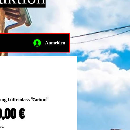
Anmelden
ng Lufteinlass "Carbon"
Preis
,00 €
St.