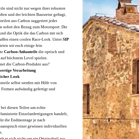
ile sind nicht nur wegen ihrer robusten
ften und der leichten Bauweise gefragt,
teilen aus Carbon suggeriert jeder
n sofort den Bezug zum Motorsport. Die
 und die Optik die das Carbon mit sich
haffen einen coolen Race-Look. Unter
SIP
eten wir euch einige fein
lte
Carbon-Anbauteile
die optisch und
v auf höchstem Level spielen.
net die Carbon-Produkte aus?
ertige Verarbeitung
licher Look
nteile selbst werden mit Hilfe von
n Formen aufwändig gefertigt und
h bei diesen Teilen um echte
rlaminierte Einzelanfertigungen handelt,
 für die Endmontage je nach
nsanspruch einer gewissen individuellen
t.
lt es sich nicht um ein Originalteil aus