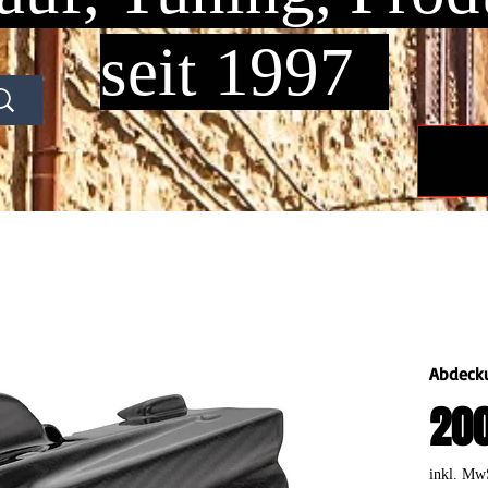
seit 1997
Abdecku
200
inkl. Mw