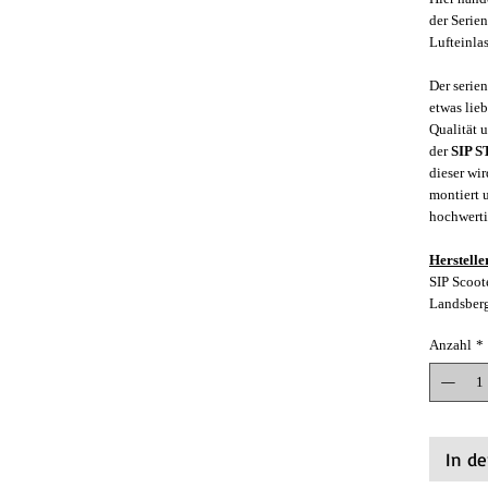
der Serien
Lufteinla
Der serie
etwas lie
Qualität 
der
SIP 
dieser wir
montiert 
hochwertig
Herstelle
SIP Scoot
Landsber
Anzahl
*
In d