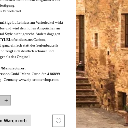
fertigung.
ss Variodeckel
nmäßige Lufteinlass am Variodeckel wirkt
blos und wird den hohen Ansprüchen an
und Style nicht gerecht. Anders dagegen
STYLE
Lufteinlass
aus Carbon,
d ganz einfach statt des Serienbauteils
und zeigt sich deutlich schöner und
er als das Original.
r/Manufacturer:
ershop GmbH Marie-Curie-Str. 4 86899
g - Germany www.sip-scootershop.com
en Warenkorb