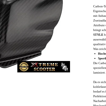
Carbon-Te
Eigenscha
mit Anbau
Zweiradfa
Attribute
bringt sc
STYLE
bi
auserwäh
qualitati
Was zeich
Hochw
Sport
Die Carbo
spezielle
laminiert.
Da es sic
kohlefase
bedarf es
Perfektio
Nacharbei
Hier hande