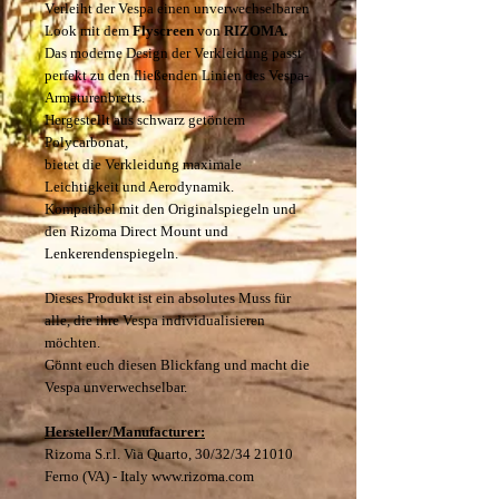
Verleiht der Vespa einen unverwechselbaren
Look mit dem
Flyscreen
von
RIZOMA.
Das moderne Design der Verkleidung passt
perfekt zu den fließenden Linien des Vespa-
Armaturenbretts.
Hergestellt aus schwarz getöntem
Polycarbonat,
bietet die Verkleidung maximale
Leichtigkeit und Aerodynamik.
Kompatibel mit den Originalspiegeln und
den Rizoma Direct Mount und
Lenkerendenspiegeln.
Dieses Produkt ist ein absolutes Muss für
alle, die ihre Vespa individualisieren
möchten.
Gönnt euch diesen Blickfang und macht die
Vespa unverwechselbar.
Hersteller/Manufacturer:
Rizoma S.r.l. Via Quarto, 30/32/34 21010
Ferno (VA) - Italy www.rizoma.com