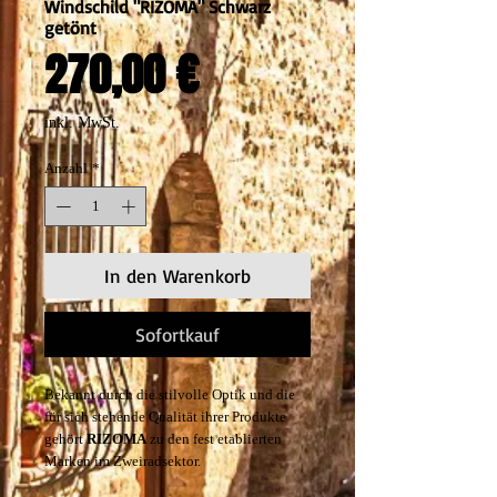
Windschild "RIZOMA" Schwarz
getönt
Preis
270,00 €
inkl. MwSt.
Anzahl
*
In den Warenkorb
Sofortkauf
Bekannt durch die stilvolle Optik und die
für sich stehende Qualität ihrer Produkte
gehört
RIZOMA
zu den fest etablierten
Marken im Zweiradsektor.