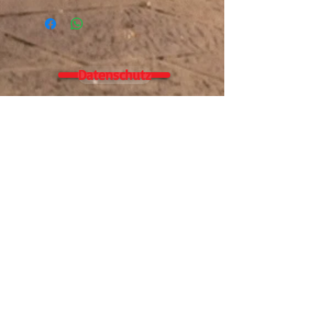
Datenschutz
Alle Leistungsangaben mit Prüfstandbericht
sind von uns selbst gemessen auf unseren
eigenen Prüfstand (Amerschläger P4), Es wird
nach DIN gemessen, Leistung am Hinterrad.