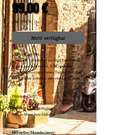
Preis
99,00 €
inkl. MwSt.
Nicht verfügbar
Gefertigt aus Alu.
Absoluter Eyecatcher im High End Finish,
gefräst aus dem vollen,
CNC-gefräst.
Alle Komponenten dieses Tuningteils sind
hochpräzise gefertigt, mit viel Liebe zum
Detail.
Perfekter Griff!!
Versch. Farben verfügbar.
AB ca. Mitte Juni lieferbar.
Hersteller/Manufacturer: