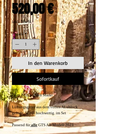
Preis
520,00 €
inkl. MwSt.
Anzahl
*
In den Warenkorb
Sofortkauf
Ganz NEU auf den Markt.
Lüftungsgitter aus dem vollen ALublock
gefräßt, SEHR hochwertig. im Set
Passend für
alle
GTS AB Modell 2023