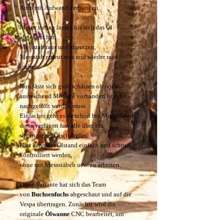
Auto mit Aufwand verbunden.
Motor stehen lassen bis sich das Öl
abgesetzt hat,
Messstab raus und abputzen,
Messstab erneut rein und wieder raus
drehen.
Nun lässt sich grob schätzen ob noch
ausreichend Motoröl vorhanden ist oder
nachgefüllt werden muss.
Einfacher geht es da schon bei Motorrädern,
diese verfügen fast alle über ein
sogenanntes Ölschauglas.
Hier kann der Ölstand einfach und schnell
kontrolliert werden,
ohne mit Messstäben usw. zu arbeiten.
Diese Variante hat sich das Team
von
Buchsenfuchs
abgeschaut und auf die
Vespa übertragen. Zunächst wird die
originale
Ölwanne
CNC bearbeitet, um