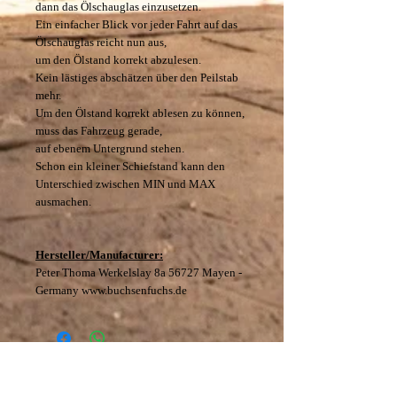
dann das Ölschauglas einzusetzen.
Ein einfacher Blick vor jeder Fahrt auf das
Ölschauglas reicht nun aus,
um den Ölstand korrekt abzulesen.
Kein lästiges abschätzen über den Peilstab
mehr.
Um den Ölstand korrekt ablesen zu können,
muss das Fahrzeug gerade,
auf ebenem Untergrund stehen.
Schon ein kleiner Schiefstand kann den
Unterschied zwischen MIN und MAX
ausmachen.
Hersteller/Manufacturer:
Peter Thoma Werkelslay 8a 56727 Mayen -
Germany www.buchsenfuchs.de