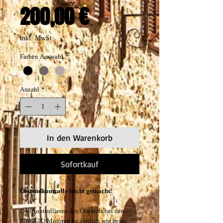
Preis
200,00 €
inkl. MwSt.
Farben Auswahl
*
Anzahl
*
In den Warenkorb
Sofortkauf
Ölstandkontrolle leicht gemacht!
Das Kontrollieren des Ölstands bei den
PIAGGIO Motoren ist ähnlich wie beim